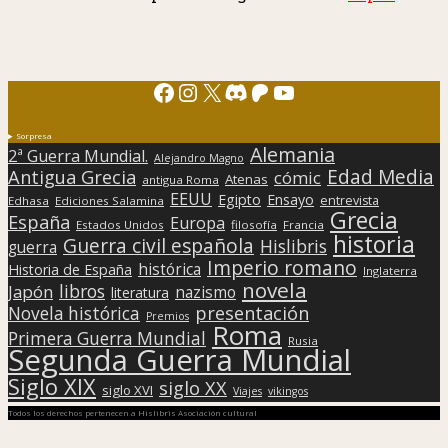
Facebook
Instagram
X
Discord
Patreon
YouTube
Sorpresa
Alemania
2ª Guerra Mundial.
Alejandro Magno
Edad Media
Antigua Grecia
cómic
Atenas
antigua Roma
EEUU
Egipto
Ensayo
entrevista
Edhasa
Ediciones Salamina
Grecia
España
Europa
Estados Unidos
filosofía
Francia
historia
Guerra civil española
Hislibris
guerra
Imperio romano
histórica
Historia de España
Inglaterra
novela
libros
Japón
nazismo
literatura
presentación
Novela histórica
Premios
Roma
Primera Guerra Mundial
Rusia
Segunda Guerra Mundial
Siglo XIX
siglo XX
siglo XVI
Viajes
vikingos
Todos los derechos pertenecen a Hislibris Asociación cultural