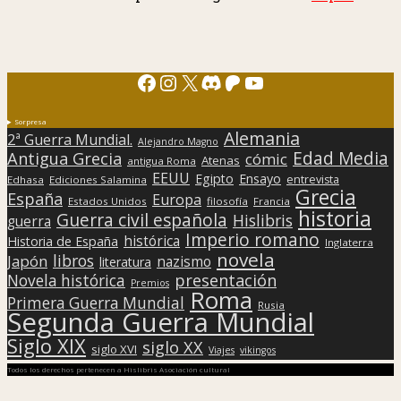
Facebook
Instagram
X
Discord
Patreon
YouTube
Sorpresa
Alemania
2ª Guerra Mundial.
Alejandro Magno
Edad Media
Antigua Grecia
cómic
Atenas
antigua Roma
EEUU
Egipto
Ensayo
entrevista
Edhasa
Ediciones Salamina
Grecia
España
Europa
Estados Unidos
filosofía
Francia
historia
Guerra civil española
Hislibris
guerra
Imperio romano
histórica
Historia de España
Inglaterra
novela
libros
Japón
nazismo
literatura
presentación
Novela histórica
Premios
Roma
Primera Guerra Mundial
Rusia
Segunda Guerra Mundial
Siglo XIX
siglo XX
siglo XVI
Viajes
vikingos
Todos los derechos pertenecen a Hislibris Asociación cultural