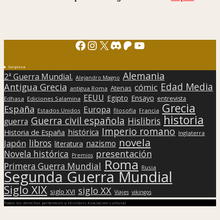
Facebook
Instagram
X
Discord
Patreon
YouTube
Sorpresa
Alemania
2ª Guerra Mundial.
Alejandro Magno
Edad Media
Antigua Grecia
cómic
Atenas
antigua Roma
EEUU
Egipto
Ensayo
entrevista
Edhasa
Ediciones Salamina
Grecia
España
Europa
Estados Unidos
filosofía
Francia
historia
Guerra civil española
Hislibris
guerra
Imperio romano
histórica
Historia de España
Inglaterra
novela
libros
Japón
nazismo
literatura
presentación
Novela histórica
Premios
Roma
Primera Guerra Mundial
Rusia
Segunda Guerra Mundial
Siglo XIX
siglo XX
siglo XVI
Viajes
vikingos
Todos los derechos pertenecen a Hislibris Asociación cultural