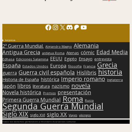
Facebook
Instagram
X
Discord
Patreon
YouTube
Sorpresa
Alemania
2ª Guerra Mundial.
Alejandro Magno
Edad Media
Antigua Grecia
cómic
Atenas
antigua Roma
EEUU
Egipto
Ensayo
entrevista
Edhasa
Ediciones Salamina
Grecia
España
Europa
Estados Unidos
filosofía
Francia
historia
Guerra civil española
Hislibris
guerra
Imperio romano
histórica
Historia de España
Inglaterra
novela
libros
Japón
nazismo
literatura
presentación
Novela histórica
Premios
Roma
Primera Guerra Mundial
Rusia
Segunda Guerra Mundial
Siglo XIX
siglo XX
siglo XVI
Viajes
vikingos
Todos los derechos pertenecen a Hislibris Asociación cultural