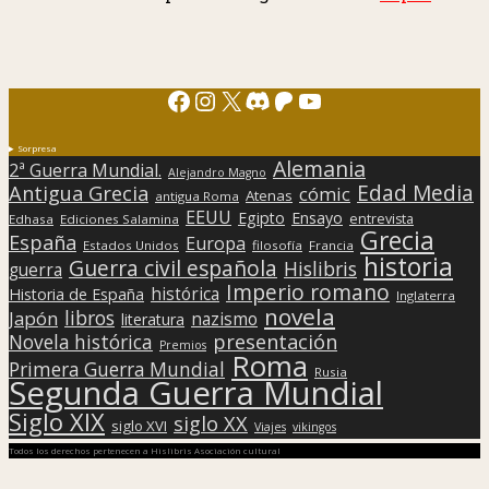
Facebook
Instagram
X
Discord
Patreon
YouTube
Sorpresa
Alemania
2ª Guerra Mundial.
Alejandro Magno
Edad Media
Antigua Grecia
cómic
Atenas
antigua Roma
EEUU
Egipto
Ensayo
entrevista
Edhasa
Ediciones Salamina
Grecia
España
Europa
Estados Unidos
filosofía
Francia
historia
Guerra civil española
Hislibris
guerra
Imperio romano
histórica
Historia de España
Inglaterra
novela
libros
Japón
nazismo
literatura
presentación
Novela histórica
Premios
Roma
Primera Guerra Mundial
Rusia
Segunda Guerra Mundial
Siglo XIX
siglo XX
siglo XVI
Viajes
vikingos
Todos los derechos pertenecen a Hislibris Asociación cultural