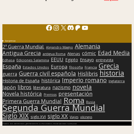
Facebook
Instagram
X
Discord
Patreon
YouTube
Sorpresa
Alemania
2ª Guerra Mundial.
Alejandro Magno
Edad Media
Antigua Grecia
cómic
Atenas
antigua Roma
EEUU
Egipto
Ensayo
entrevista
Edhasa
Ediciones Salamina
Grecia
España
Europa
Estados Unidos
filosofía
Francia
historia
Guerra civil española
Hislibris
guerra
Imperio romano
histórica
Historia de España
Inglaterra
novela
libros
Japón
nazismo
literatura
presentación
Novela histórica
Premios
Roma
Primera Guerra Mundial
Rusia
Segunda Guerra Mundial
Siglo XIX
siglo XX
siglo XVI
Viajes
vikingos
Todos los derechos pertenecen a Hislibris Asociación cultural