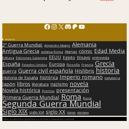
Facebook
Instagram
X
Discord
Patreon
YouTube
Sorpresa
Alemania
2ª Guerra Mundial.
Alejandro Magno
Edad Media
Antigua Grecia
cómic
Atenas
antigua Roma
EEUU
Egipto
Ensayo
entrevista
Edhasa
Ediciones Salamina
Grecia
España
Europa
Estados Unidos
filosofía
Francia
historia
Guerra civil española
Hislibris
guerra
Imperio romano
histórica
Historia de España
Inglaterra
novela
libros
Japón
nazismo
literatura
presentación
Novela histórica
Premios
Roma
Primera Guerra Mundial
Rusia
Segunda Guerra Mundial
Siglo XIX
siglo XX
siglo XVI
Viajes
vikingos
Todos los derechos pertenecen a Hislibris Asociación cultural