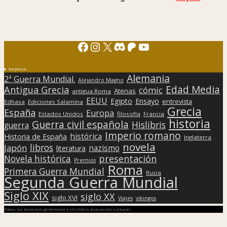
Facebook
Instagram
X
Discord
Patreon
YouTube
Sorpresa
Alemania
2ª Guerra Mundial.
Alejandro Magno
Edad Media
Antigua Grecia
cómic
Atenas
antigua Roma
EEUU
Egipto
Ensayo
entrevista
Edhasa
Ediciones Salamina
Grecia
España
Europa
Estados Unidos
filosofía
Francia
historia
Guerra civil española
Hislibris
guerra
Imperio romano
histórica
Historia de España
Inglaterra
novela
libros
Japón
nazismo
literatura
presentación
Novela histórica
Premios
Roma
Primera Guerra Mundial
Rusia
Segunda Guerra Mundial
Siglo XIX
siglo XX
siglo XVI
Viajes
vikingos
Todos los derechos pertenecen a Hislibris Asociación cultural