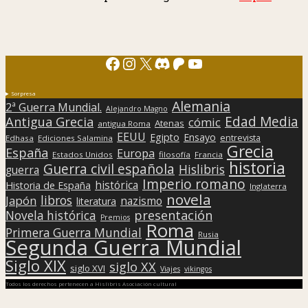
Facebook
Instagram
X
Discord
Patreon
YouTube
Sorpresa
Alemania
2ª Guerra Mundial.
Alejandro Magno
Edad Media
Antigua Grecia
cómic
Atenas
antigua Roma
EEUU
Egipto
Ensayo
entrevista
Edhasa
Ediciones Salamina
Grecia
España
Europa
Estados Unidos
filosofía
Francia
historia
Guerra civil española
Hislibris
guerra
Imperio romano
histórica
Historia de España
Inglaterra
novela
libros
Japón
nazismo
literatura
presentación
Novela histórica
Premios
Roma
Primera Guerra Mundial
Rusia
Segunda Guerra Mundial
Siglo XIX
siglo XX
siglo XVI
Viajes
vikingos
Todos los derechos pertenecen a Hislibris Asociación cultural