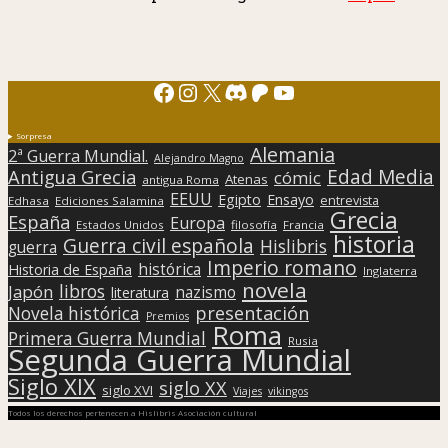
Facebook
Instagram
X
Discord
Patreon
YouTube
Sorpresa
Alemania
2ª Guerra Mundial.
Alejandro Magno
Edad Media
Antigua Grecia
cómic
Atenas
antigua Roma
EEUU
Egipto
Ensayo
entrevista
Edhasa
Ediciones Salamina
Grecia
España
Europa
Estados Unidos
filosofía
Francia
historia
Guerra civil española
Hislibris
guerra
Imperio romano
histórica
Historia de España
Inglaterra
novela
libros
Japón
nazismo
literatura
presentación
Novela histórica
Premios
Roma
Primera Guerra Mundial
Rusia
Segunda Guerra Mundial
Siglo XIX
siglo XX
siglo XVI
Viajes
vikingos
Todos los derechos pertenecen a Hislibris Asociación cultural