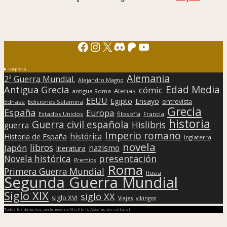
Facebook
Instagram
X
Discord
Patreon
YouTube
Sorpresa
Alemania
2ª Guerra Mundial.
Alejandro Magno
Edad Media
Antigua Grecia
cómic
Atenas
antigua Roma
EEUU
Egipto
Ensayo
entrevista
Edhasa
Ediciones Salamina
Grecia
España
Europa
Estados Unidos
filosofía
Francia
historia
Guerra civil española
Hislibris
guerra
Imperio romano
histórica
Historia de España
Inglaterra
novela
libros
Japón
nazismo
literatura
presentación
Novela histórica
Premios
Roma
Primera Guerra Mundial
Rusia
Segunda Guerra Mundial
Siglo XIX
siglo XX
siglo XVI
Viajes
vikingos
Todos los derechos pertenecen a Hislibris Asociación cultural