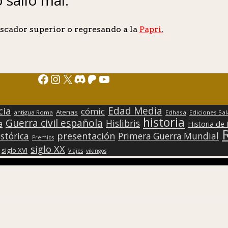
scador superior o regresando a la
Papri
.
Facebook
Instagram
X
Discord
Patreon
YouTube
Edad Media
cia
cómic
Atenas
antigua Roma
Edhasa
Ediciones Sa
historia
Guerra civil española
Hislibris
a
Historia de
presentación
stórica
Primera Guerra Mundial
Premios
siglo XX
siglo XVI
Viajes
vikingos