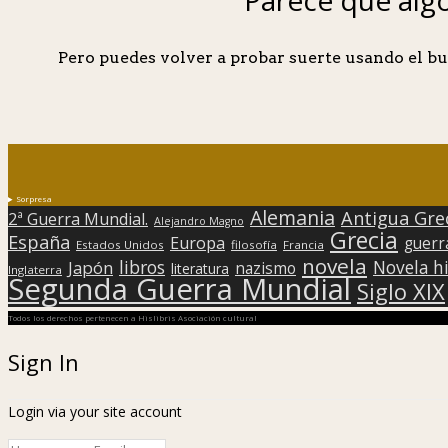
Pero puedes volver a probar suerte usando el bu
Sorpresa
Alemania
Antigua Gre
2ª Guerra Mundial.
Alejandro Magno
Grecia
España
Europa
guerr
Estados Unidos
filosofía
Francia
novela
libros
Japón
Novela hi
nazismo
literatura
Inglaterra
Segunda Guerra Mundial
Siglo XIX
Todos los derechos pertenecen a Hislibris Asociación cultural
Sign In
Login via your site account