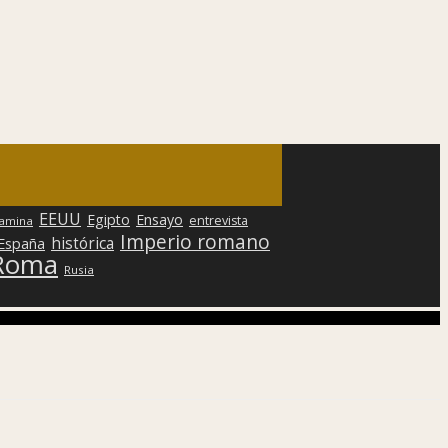
EEUU
Egipto
Ensayo
entrevista
lamina
Imperio romano
histórica
 España
Roma
Rusia