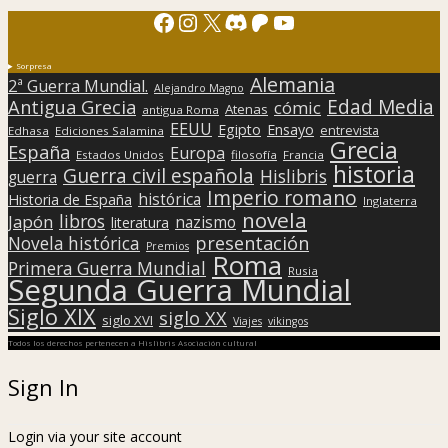
Facebook
Instagram
X
Discord
Patreon
YouTube
Sorpresa
Alemania
2ª Guerra Mundial.
Alejandro Magno
Edad Media
Antigua Grecia
cómic
Atenas
antigua Roma
EEUU
Egipto
Ensayo
entrevista
Edhasa
Ediciones Salamina
Grecia
España
Europa
Estados Unidos
filosofía
Francia
historia
Guerra civil española
Hislibris
guerra
Imperio romano
histórica
Historia de España
Inglaterra
novela
libros
Japón
nazismo
literatura
presentación
Novela histórica
Premios
Roma
Primera Guerra Mundial
Rusia
Segunda Guerra Mundial
Siglo XIX
siglo XX
siglo XVI
Viajes
vikingos
Todos los derechos pertenecen a Hislibris Asociación cultural
Sign In
Login via your site account