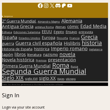
Facebook
Instagram
X
Discord
Patreon
YouTube
Sorpresa
Alemania
2ª Guerra Mundial.
Alejandro Magno
Edad Media
Antigua Grecia
cómic
Atenas
antigua Roma
EEUU
Egipto
Ensayo
entrevista
Edhasa
Ediciones Salamina
Grecia
España
Europa
Estados Unidos
filosofía
Francia
historia
Guerra civil española
Hislibris
guerra
Imperio romano
histórica
Historia de España
Inglaterra
novela
libros
Japón
nazismo
literatura
presentación
Novela histórica
Premios
Roma
Primera Guerra Mundial
Rusia
Segunda Guerra Mundial
Siglo XIX
siglo XX
siglo XVI
Viajes
vikingos
Todos los derechos pertenecen a Hislibris Asociación cultural
Sign In
Login via your site account