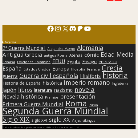
Facebook
Instagram
X
Discord
Patreon
YouTube
Sorpresa
Alemania
2ª Guerra Mundial.
Alejandro Magno
Edad Media
Antigua Grecia
cómic
Atenas
antigua Roma
EEUU
Egipto
Ensayo
entrevista
Edhasa
Ediciones Salamina
Grecia
España
Europa
Estados Unidos
filosofía
Francia
historia
Guerra civil española
Hislibris
guerra
Imperio romano
histórica
Historia de España
Inglaterra
novela
libros
Japón
nazismo
literatura
presentación
Novela histórica
Premios
Roma
Primera Guerra Mundial
Rusia
Segunda Guerra Mundial
Siglo XIX
siglo XX
siglo XVI
Viajes
vikingos
Todos los derechos pertenecen a Hislibris Asociación cultural