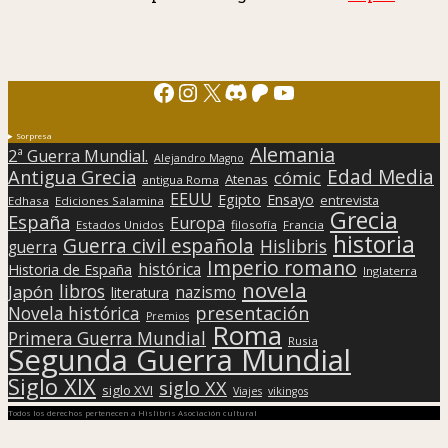
Facebook
Instagram
X
Discord
Patreon
YouTube
Sorpresa
Alemania
2ª Guerra Mundial.
Alejandro Magno
Edad Media
Antigua Grecia
cómic
Atenas
antigua Roma
EEUU
Egipto
Ensayo
entrevista
Edhasa
Ediciones Salamina
Grecia
España
Europa
Estados Unidos
filosofía
Francia
historia
Guerra civil española
Hislibris
guerra
Imperio romano
histórica
Historia de España
Inglaterra
novela
libros
Japón
nazismo
literatura
presentación
Novela histórica
Premios
Roma
Primera Guerra Mundial
Rusia
Segunda Guerra Mundial
Siglo XIX
siglo XX
siglo XVI
Viajes
vikingos
Todos los derechos pertenecen a Hislibris Asociación cultural