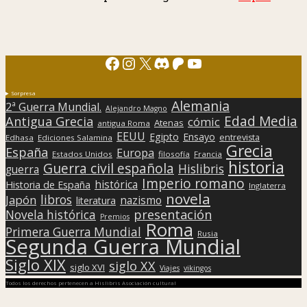
Facebook
Instagram
X
Discord
Patreon
YouTube
Sorpresa
Alemania
2ª Guerra Mundial.
Alejandro Magno
Edad Media
Antigua Grecia
cómic
Atenas
antigua Roma
EEUU
Egipto
Ensayo
entrevista
Edhasa
Ediciones Salamina
Grecia
España
Europa
Estados Unidos
filosofía
Francia
historia
Guerra civil española
Hislibris
guerra
Imperio romano
histórica
Historia de España
Inglaterra
novela
libros
Japón
nazismo
literatura
presentación
Novela histórica
Premios
Roma
Primera Guerra Mundial
Rusia
Segunda Guerra Mundial
Siglo XIX
siglo XX
siglo XVI
Viajes
vikingos
Todos los derechos pertenecen a Hislibris Asociación cultural