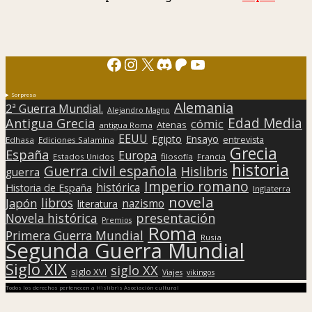
Facebook
Instagram
X
Discord
Patreon
YouTube
Sorpresa
Alemania
2ª Guerra Mundial.
Alejandro Magno
Edad Media
Antigua Grecia
cómic
Atenas
antigua Roma
EEUU
Egipto
Ensayo
entrevista
Edhasa
Ediciones Salamina
Grecia
España
Europa
Estados Unidos
filosofía
Francia
historia
Guerra civil española
Hislibris
guerra
Imperio romano
histórica
Historia de España
Inglaterra
novela
libros
Japón
nazismo
literatura
presentación
Novela histórica
Premios
Roma
Primera Guerra Mundial
Rusia
Segunda Guerra Mundial
Siglo XIX
siglo XX
siglo XVI
Viajes
vikingos
Todos los derechos pertenecen a Hislibris Asociación cultural