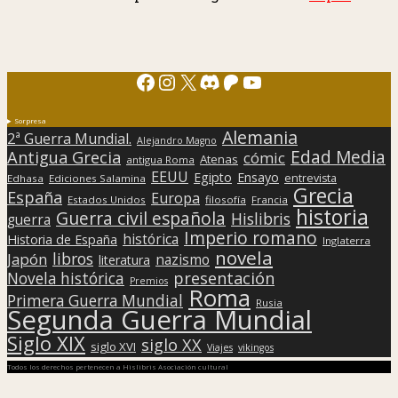
Facebook
Instagram
X
Discord
Patreon
YouTube
Sorpresa
Alemania
2ª Guerra Mundial.
Alejandro Magno
Edad Media
Antigua Grecia
cómic
Atenas
antigua Roma
EEUU
Egipto
Ensayo
entrevista
Edhasa
Ediciones Salamina
Grecia
España
Europa
Estados Unidos
filosofía
Francia
historia
Guerra civil española
Hislibris
guerra
Imperio romano
histórica
Historia de España
Inglaterra
novela
libros
Japón
nazismo
literatura
presentación
Novela histórica
Premios
Roma
Primera Guerra Mundial
Rusia
Segunda Guerra Mundial
Siglo XIX
siglo XX
siglo XVI
Viajes
vikingos
Todos los derechos pertenecen a Hislibris Asociación cultural