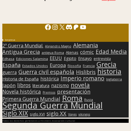
Facebook
Instagram
X
Discord
Patreon
YouTube
Sorpresa
Alemania
2ª Guerra Mundial.
Alejandro Magno
Edad Media
Antigua Grecia
cómic
Atenas
antigua Roma
EEUU
Egipto
Ensayo
entrevista
Edhasa
Ediciones Salamina
Grecia
España
Europa
Estados Unidos
filosofía
Francia
historia
Guerra civil española
Hislibris
guerra
Imperio romano
histórica
Historia de España
Inglaterra
novela
libros
Japón
nazismo
literatura
presentación
Novela histórica
Premios
Roma
Primera Guerra Mundial
Rusia
Segunda Guerra Mundial
Siglo XIX
siglo XX
siglo XVI
Viajes
vikingos
Todos los derechos pertenecen a Hislibris Asociación cultural