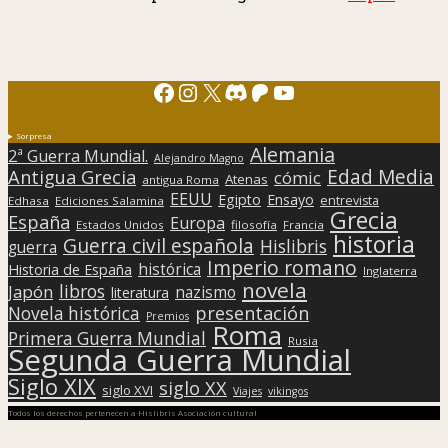
Facebook
Instagram
X
Discord
Patreon
YouTube
Sorpresa
Alemania
2ª Guerra Mundial.
Alejandro Magno
Edad Media
Antigua Grecia
cómic
Atenas
antigua Roma
EEUU
Egipto
Ensayo
entrevista
Edhasa
Ediciones Salamina
Grecia
España
Europa
Estados Unidos
filosofía
Francia
historia
Guerra civil española
Hislibris
guerra
Imperio romano
histórica
Historia de España
Inglaterra
novela
libros
Japón
nazismo
literatura
presentación
Novela histórica
Premios
Roma
Primera Guerra Mundial
Rusia
Segunda Guerra Mundial
Siglo XIX
siglo XX
siglo XVI
Viajes
vikingos
Todos los derechos pertenecen a Hislibris Asociación cultural