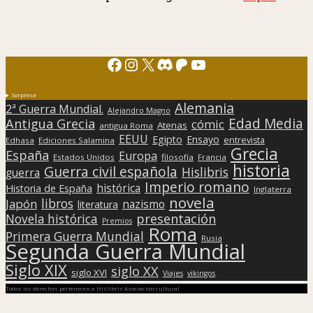
Facebook
Instagram
X
Discord
Patreon
YouTube
Sorpresa
Alemania
2ª Guerra Mundial.
Alejandro Magno
Edad Media
Antigua Grecia
cómic
Atenas
antigua Roma
EEUU
Egipto
Ensayo
entrevista
Edhasa
Ediciones Salamina
Grecia
España
Europa
Estados Unidos
filosofía
Francia
historia
Guerra civil española
Hislibris
guerra
Imperio romano
histórica
Historia de España
Inglaterra
novela
libros
Japón
nazismo
literatura
presentación
Novela histórica
Premios
Roma
Primera Guerra Mundial
Rusia
Segunda Guerra Mundial
Siglo XIX
siglo XX
siglo XVI
Viajes
vikingos
Todos los derechos pertenecen a Hislibris Asociación cultural