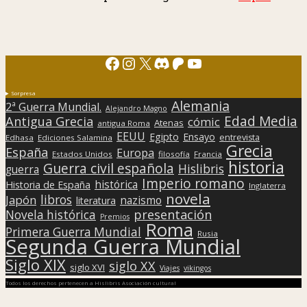
Facebook
Instagram
X
Discord
Patreon
YouTube
Sorpresa
Alemania
2ª Guerra Mundial.
Alejandro Magno
Edad Media
Antigua Grecia
cómic
Atenas
antigua Roma
EEUU
Egipto
Ensayo
entrevista
Edhasa
Ediciones Salamina
Grecia
España
Europa
Estados Unidos
filosofía
Francia
historia
Guerra civil española
Hislibris
guerra
Imperio romano
histórica
Historia de España
Inglaterra
novela
libros
Japón
nazismo
literatura
presentación
Novela histórica
Premios
Roma
Primera Guerra Mundial
Rusia
Segunda Guerra Mundial
Siglo XIX
siglo XX
siglo XVI
Viajes
vikingos
Todos los derechos pertenecen a Hislibris Asociación cultural