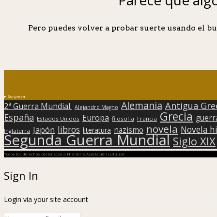
Pero puedes volver a probar suerte usando el bu
Sorpresa
Alemania
Antigua Gre
2ª Guerra Mundial.
Alejandro Magno
Grecia
España
Europa
guerr
Estados Unidos
filosofía
Francia
novela
libros
Japón
Novela hi
nazismo
literatura
Inglaterra
Segunda Guerra Mundial
Siglo XIX
Todos los derechos pertenecen a Hislibris Asociación cultural
Sign In
Login via your site account