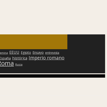
EEUU
Egipto
Ensayo
entrevista
lamina
Imperio romano
histórica
 España
Roma
Rusia