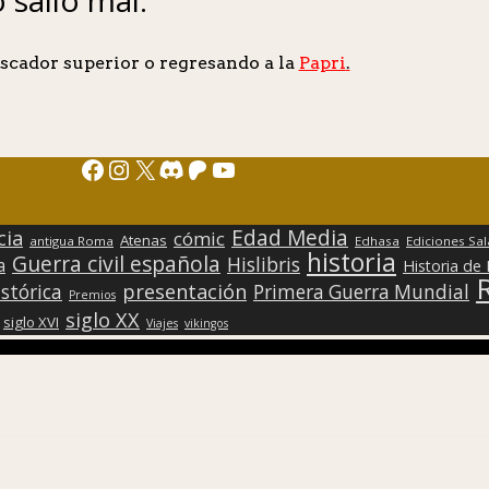
scador superior o regresando a la
Papri
.
Facebook
Instagram
X
Discord
Patreon
YouTube
Edad Media
cia
cómic
Atenas
antigua Roma
Edhasa
Ediciones Sa
historia
Guerra civil española
Hislibris
a
Historia de
presentación
stórica
Primera Guerra Mundial
Premios
siglo XX
siglo XVI
Viajes
vikingos