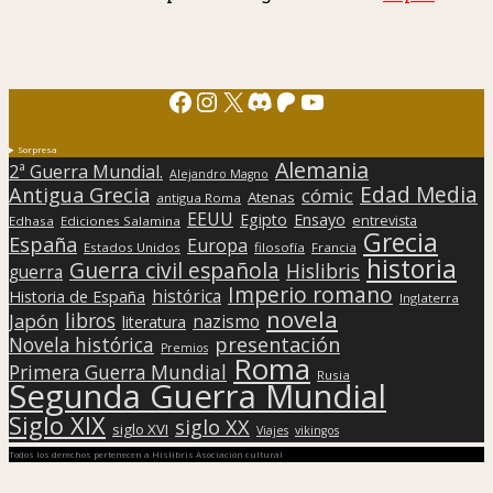
Facebook
Instagram
X
Discord
Patreon
YouTube
Sorpresa
Alemania
2ª Guerra Mundial.
Alejandro Magno
Edad Media
Antigua Grecia
cómic
Atenas
antigua Roma
EEUU
Egipto
Ensayo
entrevista
Edhasa
Ediciones Salamina
Grecia
España
Europa
Estados Unidos
filosofía
Francia
historia
Guerra civil española
Hislibris
guerra
Imperio romano
histórica
Historia de España
Inglaterra
novela
libros
Japón
nazismo
literatura
presentación
Novela histórica
Premios
Roma
Primera Guerra Mundial
Rusia
Segunda Guerra Mundial
Siglo XIX
siglo XX
siglo XVI
Viajes
vikingos
Todos los derechos pertenecen a Hislibris Asociación cultural