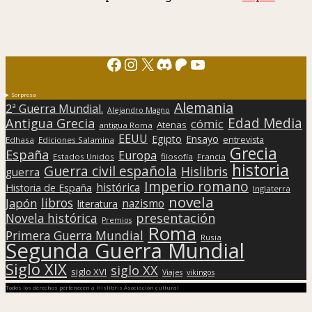
Facebook
Instagram
X
Discord
Patreon
YouTube
Sorpresa
Alemania
2ª Guerra Mundial.
Alejandro Magno
Edad Media
Antigua Grecia
cómic
Atenas
antigua Roma
EEUU
Egipto
Ensayo
entrevista
Edhasa
Ediciones Salamina
Grecia
España
Europa
Estados Unidos
filosofía
Francia
historia
Guerra civil española
Hislibris
guerra
Imperio romano
histórica
Historia de España
Inglaterra
novela
libros
Japón
nazismo
literatura
presentación
Novela histórica
Premios
Roma
Primera Guerra Mundial
Rusia
Segunda Guerra Mundial
Siglo XIX
siglo XX
siglo XVI
Viajes
vikingos
Todos los derechos pertenecen a Hislibris Asociación cultural