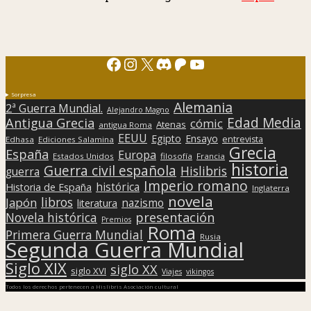
Facebook
Instagram
X
Discord
Patreon
YouTube
Sorpresa
Alemania
2ª Guerra Mundial.
Alejandro Magno
Edad Media
Antigua Grecia
cómic
Atenas
antigua Roma
EEUU
Egipto
Ensayo
entrevista
Edhasa
Ediciones Salamina
Grecia
España
Europa
Estados Unidos
filosofía
Francia
historia
Guerra civil española
Hislibris
guerra
Imperio romano
histórica
Historia de España
Inglaterra
novela
libros
Japón
nazismo
literatura
presentación
Novela histórica
Premios
Roma
Primera Guerra Mundial
Rusia
Segunda Guerra Mundial
Siglo XIX
siglo XX
siglo XVI
Viajes
vikingos
Todos los derechos pertenecen a Hislibris Asociación cultural