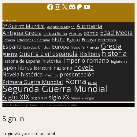
Facebook
Instagram
X
Discord
Patreon
YouTube
Sorpresa
Alemania
2ª Guerra Mundial.
Alejandro Magno
Edad Media
Antigua Grecia
cómic
Atenas
antigua Roma
EEUU
Egipto
Ensayo
entrevista
Edhasa
Ediciones Salamina
Grecia
España
Europa
Estados Unidos
filosofía
Francia
historia
Guerra civil española
Hislibris
guerra
Imperio romano
histórica
Historia de España
Inglaterra
novela
libros
Japón
nazismo
literatura
presentación
Novela histórica
Premios
Roma
Primera Guerra Mundial
Rusia
Segunda Guerra Mundial
Siglo XIX
siglo XX
siglo XVI
Viajes
vikingos
Todos los derechos pertenecen a Hislibris Asociación cultural
Sign In
Login via your site account