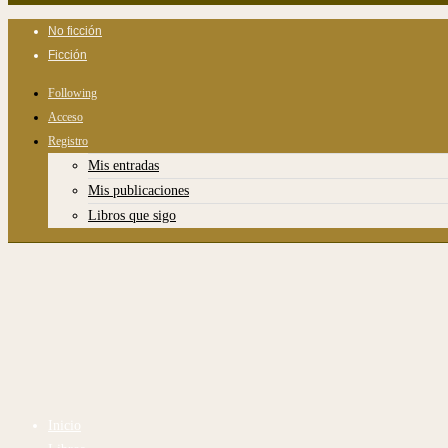
No ficción
Ficción
Following
Acceso
Registro
Mis entradas
Mis publicaciones
Libros que sigo
Inicio