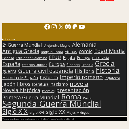
Facebook
Instagram
X
Discord
Patreon
YouTube
Sorpresa
Alemania
2ª Guerra Mundial.
Alejandro Magno
Edad Media
Antigua Grecia
cómic
Atenas
antigua Roma
EEUU
Egipto
Ensayo
entrevista
Edhasa
Ediciones Salamina
Grecia
España
Europa
Estados Unidos
filosofía
Francia
historia
Guerra civil española
Hislibris
guerra
Imperio romano
histórica
Historia de España
Inglaterra
novela
libros
Japón
nazismo
literatura
presentación
Novela histórica
Premios
Roma
Primera Guerra Mundial
Rusia
Segunda Guerra Mundial
Siglo XIX
siglo XX
siglo XVI
Viajes
vikingos
Todos los derechos pertenecen a Hislibris Asociación cultural