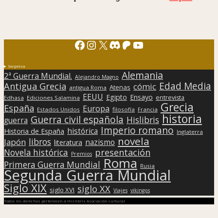
Facebook
Instagram
X
Discord
Patreon
YouTube
Sorpresa
Alemania
2ª Guerra Mundial.
Alejandro Magno
Edad Media
Antigua Grecia
cómic
Atenas
antigua Roma
EEUU
Egipto
Ensayo
entrevista
Edhasa
Ediciones Salamina
Grecia
España
Europa
Estados Unidos
filosofía
Francia
historia
Guerra civil española
Hislibris
guerra
Imperio romano
histórica
Historia de España
Inglaterra
novela
libros
Japón
nazismo
literatura
presentación
Novela histórica
Premios
Roma
Primera Guerra Mundial
Rusia
Segunda Guerra Mundial
Siglo XIX
siglo XX
siglo XVI
Viajes
vikingos
Todos los derechos pertenecen a Hislibris Asociación cultural