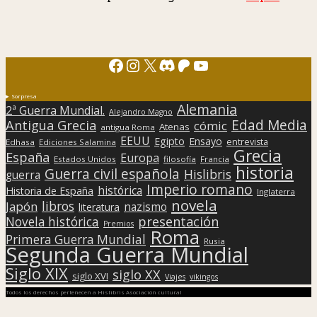
Facebook
Instagram
X
Discord
Patreon
YouTube
Sorpresa
Alemania
2ª Guerra Mundial.
Alejandro Magno
Edad Media
Antigua Grecia
cómic
Atenas
antigua Roma
EEUU
Egipto
Ensayo
entrevista
Edhasa
Ediciones Salamina
Grecia
España
Europa
Estados Unidos
filosofía
Francia
historia
Guerra civil española
Hislibris
guerra
Imperio romano
histórica
Historia de España
Inglaterra
novela
libros
Japón
nazismo
literatura
presentación
Novela histórica
Premios
Roma
Primera Guerra Mundial
Rusia
Segunda Guerra Mundial
Siglo XIX
siglo XX
siglo XVI
Viajes
vikingos
Todos los derechos pertenecen a Hislibris Asociación cultural