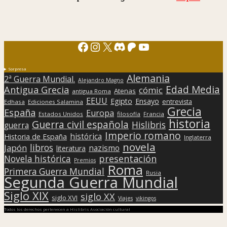
Facebook
Instagram
X
Discord
Patreon
YouTube
Sorpresa
Alemania
2ª Guerra Mundial.
Alejandro Magno
Edad Media
Antigua Grecia
cómic
Atenas
antigua Roma
EEUU
Egipto
Ensayo
entrevista
Edhasa
Ediciones Salamina
Grecia
España
Europa
Estados Unidos
filosofía
Francia
historia
Guerra civil española
Hislibris
guerra
Imperio romano
histórica
Historia de España
Inglaterra
novela
libros
Japón
nazismo
literatura
presentación
Novela histórica
Premios
Roma
Primera Guerra Mundial
Rusia
Segunda Guerra Mundial
Siglo XIX
siglo XX
siglo XVI
Viajes
vikingos
Todos los derechos pertenecen a Hislibris Asociación cultural