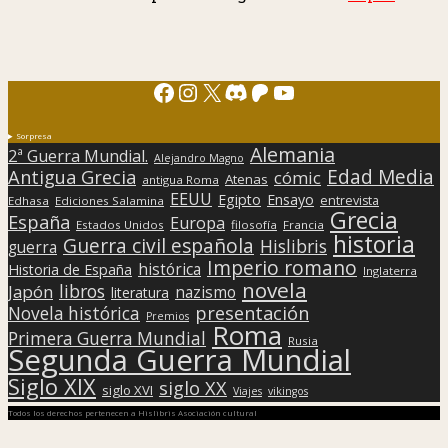
Facebook
Instagram
X
Discord
Patreon
YouTube
Sorpresa
Alemania
2ª Guerra Mundial.
Alejandro Magno
Edad Media
Antigua Grecia
cómic
Atenas
antigua Roma
EEUU
Egipto
Ensayo
entrevista
Edhasa
Ediciones Salamina
Grecia
España
Europa
Estados Unidos
filosofía
Francia
historia
Guerra civil española
Hislibris
guerra
Imperio romano
histórica
Historia de España
Inglaterra
novela
libros
Japón
nazismo
literatura
presentación
Novela histórica
Premios
Roma
Primera Guerra Mundial
Rusia
Segunda Guerra Mundial
Siglo XIX
siglo XX
siglo XVI
Viajes
vikingos
Todos los derechos pertenecen a Hislibris Asociación cultural