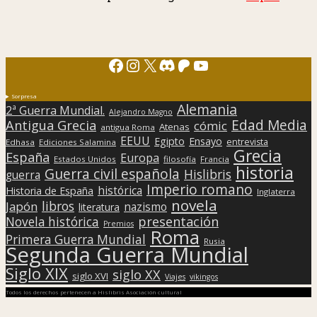
Facebook
Instagram
X
Discord
Patreon
YouTube
Sorpresa
Alemania
2ª Guerra Mundial.
Alejandro Magno
Edad Media
Antigua Grecia
cómic
Atenas
antigua Roma
EEUU
Egipto
Ensayo
entrevista
Edhasa
Ediciones Salamina
Grecia
España
Europa
Estados Unidos
filosofía
Francia
historia
Guerra civil española
Hislibris
guerra
Imperio romano
histórica
Historia de España
Inglaterra
novela
libros
Japón
nazismo
literatura
presentación
Novela histórica
Premios
Roma
Primera Guerra Mundial
Rusia
Segunda Guerra Mundial
Siglo XIX
siglo XX
siglo XVI
Viajes
vikingos
Todos los derechos pertenecen a Hislibris Asociación cultural