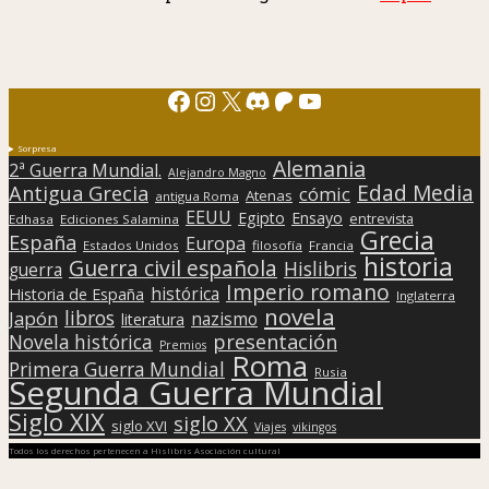
Facebook
Instagram
X
Discord
Patreon
YouTube
Sorpresa
Alemania
2ª Guerra Mundial.
Alejandro Magno
Edad Media
Antigua Grecia
cómic
Atenas
antigua Roma
EEUU
Egipto
Ensayo
entrevista
Edhasa
Ediciones Salamina
Grecia
España
Europa
Estados Unidos
filosofía
Francia
historia
Guerra civil española
Hislibris
guerra
Imperio romano
histórica
Historia de España
Inglaterra
novela
libros
Japón
nazismo
literatura
presentación
Novela histórica
Premios
Roma
Primera Guerra Mundial
Rusia
Segunda Guerra Mundial
Siglo XIX
siglo XX
siglo XVI
Viajes
vikingos
Todos los derechos pertenecen a Hislibris Asociación cultural