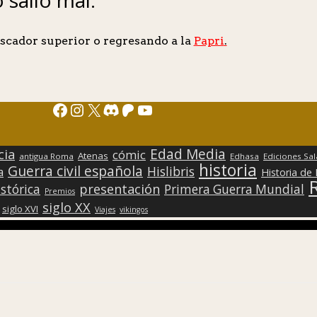
scador superior o regresando a la
Papri
.
Facebook
Instagram
X
Discord
Patreon
YouTube
Edad Media
cia
cómic
Atenas
antigua Roma
Edhasa
Ediciones Sa
historia
Guerra civil española
Hislibris
a
Historia de
presentación
stórica
Primera Guerra Mundial
Premios
siglo XX
siglo XVI
Viajes
vikingos