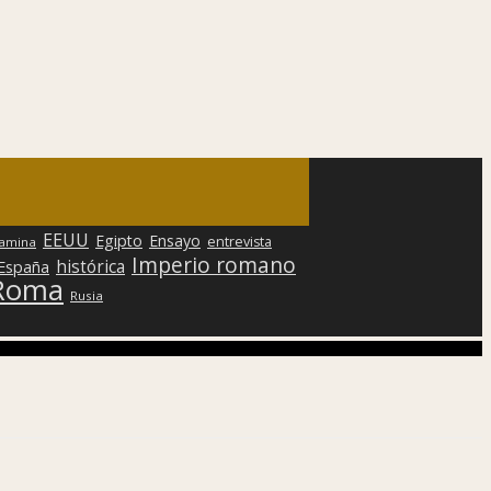
EEUU
Egipto
Ensayo
entrevista
lamina
Imperio romano
histórica
 España
Roma
Rusia