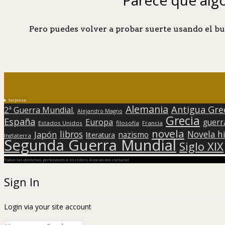
Pero puedes volver a probar suerte usando el bu
Sorpresa
Alemania
Antigua Gre
2ª Guerra Mundial.
Alejandro Magno
Grecia
España
Europa
guerr
Estados Unidos
filosofía
Francia
novela
libros
Japón
Novela hi
nazismo
literatura
Inglaterra
Segunda Guerra Mundial
Siglo XIX
Todos los derechos pertenecen a Hislibris Asociación cultural
Sign In
Login via your site account