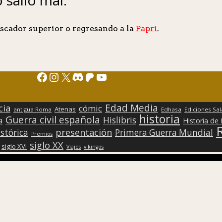
scador superior o regresando a la
Papri
.
Facebook
Instagram
X
Discord
Patreon
YouTube
Edad Media
cia
cómic
Atenas
antigua Roma
Edhasa
Ediciones Sa
historia
Guerra civil española
Hislibris
a
Historia de
presentación
stórica
Primera Guerra Mundial
Premios
siglo XX
siglo XVI
Viajes
vikingos