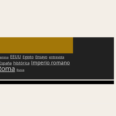
EEUU
Egipto
Ensayo
entrevista
lamina
Imperio romano
histórica
 España
Roma
Rusia