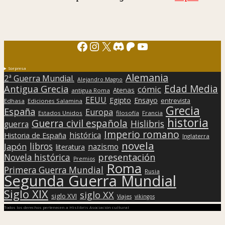
Facebook
Instagram
X
Discord
Patreon
YouTube
Sorpresa
Alemania
2ª Guerra Mundial.
Alejandro Magno
Edad Media
Antigua Grecia
cómic
Atenas
antigua Roma
EEUU
Egipto
Ensayo
entrevista
Edhasa
Ediciones Salamina
Grecia
España
Europa
Estados Unidos
filosofía
Francia
historia
Guerra civil española
Hislibris
guerra
Imperio romano
histórica
Historia de España
Inglaterra
novela
libros
Japón
nazismo
literatura
presentación
Novela histórica
Premios
Roma
Primera Guerra Mundial
Rusia
Segunda Guerra Mundial
Siglo XIX
siglo XX
siglo XVI
Viajes
vikingos
Todos los derechos pertenecen a Hislibris Asociación cultural