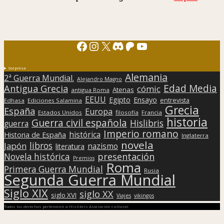
Facebook
Instagram
X
Discord
Patreon
YouTube
Sorpresa
Alemania
2ª Guerra Mundial.
Alejandro Magno
Edad Media
Antigua Grecia
cómic
Atenas
antigua Roma
EEUU
Egipto
Ensayo
entrevista
Edhasa
Ediciones Salamina
Grecia
España
Europa
Estados Unidos
filosofía
Francia
historia
Guerra civil española
Hislibris
guerra
Imperio romano
histórica
Historia de España
Inglaterra
novela
libros
Japón
nazismo
literatura
presentación
Novela histórica
Premios
Roma
Primera Guerra Mundial
Rusia
Segunda Guerra Mundial
Siglo XIX
siglo XX
siglo XVI
Viajes
vikingos
Todos los derechos pertenecen a Hislibris Asociación cultural