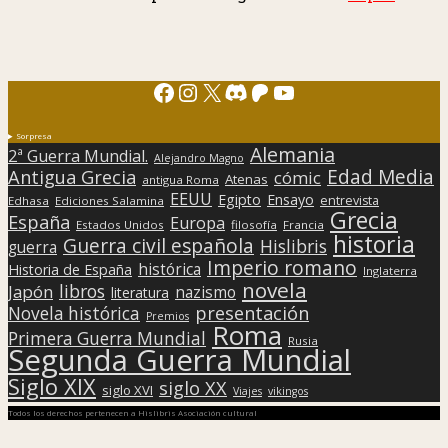
Facebook
Instagram
X
Discord
Patreon
YouTube
Sorpresa
Alemania
2ª Guerra Mundial.
Alejandro Magno
Edad Media
Antigua Grecia
cómic
Atenas
antigua Roma
EEUU
Egipto
Ensayo
entrevista
Edhasa
Ediciones Salamina
Grecia
España
Europa
Estados Unidos
filosofía
Francia
historia
Guerra civil española
Hislibris
guerra
Imperio romano
histórica
Historia de España
Inglaterra
novela
libros
Japón
nazismo
literatura
presentación
Novela histórica
Premios
Roma
Primera Guerra Mundial
Rusia
Segunda Guerra Mundial
Siglo XIX
siglo XX
siglo XVI
Viajes
vikingos
Todos los derechos pertenecen a Hislibris Asociación cultural