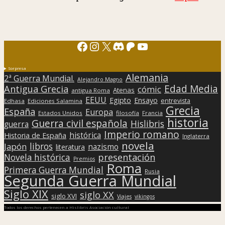
Facebook
Instagram
X
Discord
Patreon
YouTube
Sorpresa
Alemania
2ª Guerra Mundial.
Alejandro Magno
Edad Media
Antigua Grecia
cómic
Atenas
antigua Roma
EEUU
Egipto
Ensayo
entrevista
Edhasa
Ediciones Salamina
Grecia
España
Europa
Estados Unidos
filosofía
Francia
historia
Guerra civil española
Hislibris
guerra
Imperio romano
histórica
Historia de España
Inglaterra
novela
libros
Japón
nazismo
literatura
presentación
Novela histórica
Premios
Roma
Primera Guerra Mundial
Rusia
Segunda Guerra Mundial
Siglo XIX
siglo XX
siglo XVI
Viajes
vikingos
Todos los derechos pertenecen a Hislibris Asociación cultural