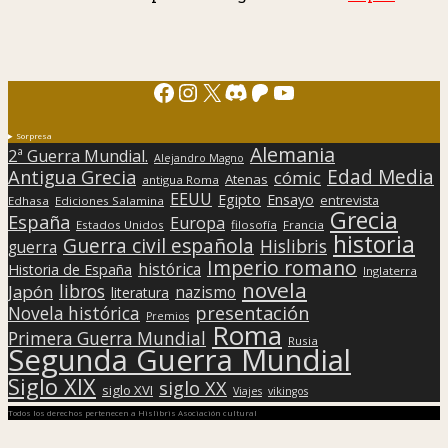
Facebook
Instagram
X
Discord
Patreon
YouTube
Sorpresa
Alemania
2ª Guerra Mundial.
Alejandro Magno
Edad Media
Antigua Grecia
cómic
Atenas
antigua Roma
EEUU
Egipto
Ensayo
entrevista
Edhasa
Ediciones Salamina
Grecia
España
Europa
Estados Unidos
filosofía
Francia
historia
Guerra civil española
Hislibris
guerra
Imperio romano
histórica
Historia de España
Inglaterra
novela
libros
Japón
nazismo
literatura
presentación
Novela histórica
Premios
Roma
Primera Guerra Mundial
Rusia
Segunda Guerra Mundial
Siglo XIX
siglo XX
siglo XVI
Viajes
vikingos
Todos los derechos pertenecen a Hislibris Asociación cultural