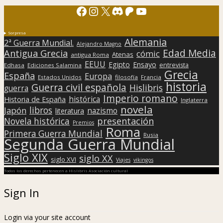
Facebook
Instagram
X
Discord
Patreon
YouTube
Sorpresa
Alemania
2ª Guerra Mundial.
Alejandro Magno
Edad Media
Antigua Grecia
cómic
Atenas
antigua Roma
EEUU
Egipto
Ensayo
entrevista
Edhasa
Ediciones Salamina
Grecia
España
Europa
Estados Unidos
filosofía
Francia
historia
Guerra civil española
Hislibris
guerra
Imperio romano
histórica
Historia de España
Inglaterra
novela
libros
Japón
nazismo
literatura
presentación
Novela histórica
Premios
Roma
Primera Guerra Mundial
Rusia
Segunda Guerra Mundial
Siglo XIX
siglo XX
siglo XVI
Viajes
vikingos
Todos los derechos pertenecen a Hislibris Asociación cultural
Sign In
Login via your site account